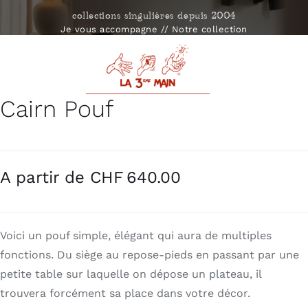
Passer
collections singulières depuis 2004
au
Je vous accompagne
//
Notre collection
contenu
Toggle
Naviga
Cairn Pouf
Accompagnement
Collection
CHF
640.00
Stéphane D.
Voici un pouf simple, élégant qui aura de multiples
Contact
fonctions. Du siège au repose-pieds en passant par une
petite table sur laquelle on dépose un plateau, il
trouvera forcément sa place dans votre décor.