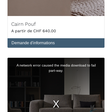
Cairn Pouf
CHF
640.00
Demande d'informations
This
is
a
A network error caused the media download to fail
modal
window.
part-way.