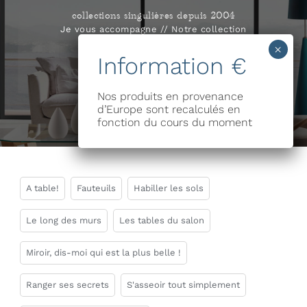
Passer
collections singulières depuis 2004
au
Je vous accompagne
//
Notre collection
contenu
Toggle
Naviga
Nos produits en provenance
d’Europe sont recalculés en
Accompagnement
fonction du cours du moment
Mobilier
Collection
A table!
Fauteuils
Habiller les sols
Stéphane D.
Le long des murs
Les tables du salon
Contact
Miroir, dis-moi qui est la plus belle !
Ranger ses secrets
S'asseoir tout simplement