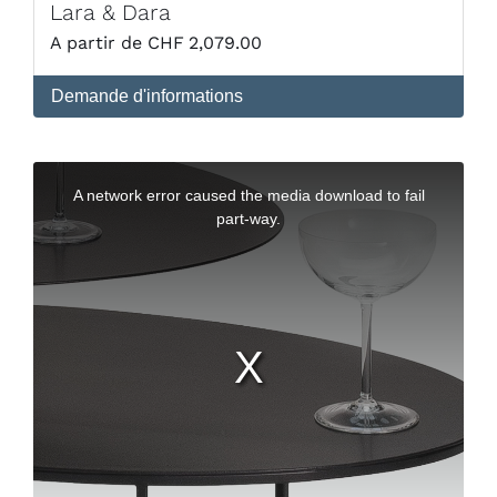
Lara & Dara
CHF
2,079.00
Demande d'informations
This
is
a
A network error caused the media download to fail
modal
window.
part-way.